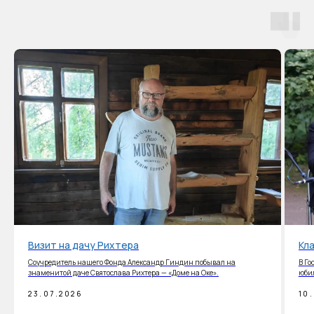
Визит на дачу Рихтера
Кл
Соучредитель нашего Фонда Александр Гиндин побывал на
В Го
знаменитой даче Святослава Рихтера — «Доме на Оке».
юби
23.07.2026
10