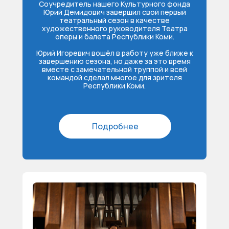
Соучредитель нашего Культурного фонда
Юрий Демидович завершил свой первый
театральный сезон в качестве
художественного руководителя Театра
оперы и балета Республики Коми.
Юрий Игоревич вошёл в работу уже ближе к
завершению сезона, но даже за это время
вместе с замечательной труппой и всей
командой сделал многое для зрителя
Республики Коми.
Подробнее