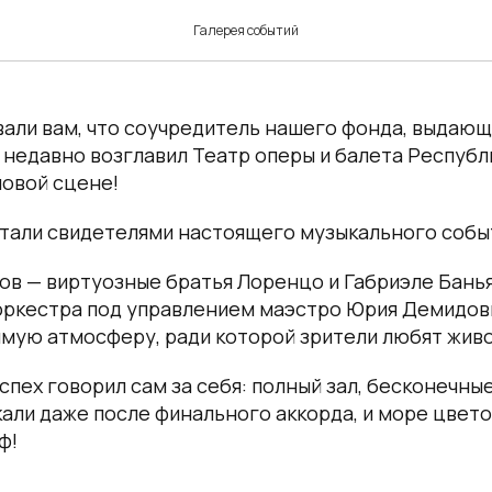
спех Юрия Демидовича
Галерея событий
вали вам, что соучредитель нашего фонда, выдаю
недавно возглавил Театр оперы и балета Республи
новой сцене!
стали свидетелями настоящего музыкального собы
ов — виртуозные братья Лоренцо и Габриэле Банья
оркестра под управлением маэстро Юрия Демидови
мую атмосферу, ради которой зрители любят живо
пех говорил сам за себя: полный зал, бесконечны
али даже после финального аккорда, и море цвето
ф!