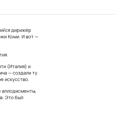
щийся дирижёр
ки Коми. И вот —
тия.
ти (Италия) и
ча — создали ту
е искусство.
е аплодисменты,
в. Это был