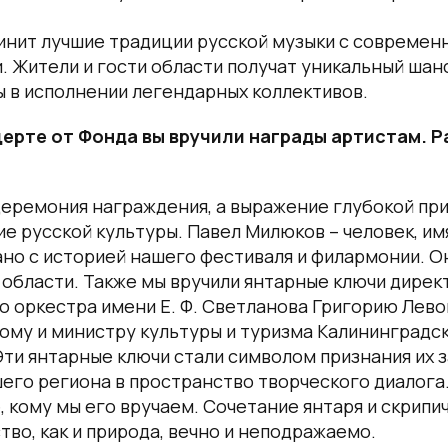
инит лучшие традиции русской музыки с современ
 Жители и гости области получат уникальный шан
 в исполнении легендарных коллективов.
церте от Фонда вы вручили награды артистам. Р
церемония награждения, а выражение глубокой пр
ие русской культуры. Павел Милюков – человек, им
но с историей нашего фестиваля и филармонии. О
области. Также мы вручили янтарные ключи дирек
 оркестра имени Е. Ф. Светланова Григорию Лево
му и министру культуры и туризма Калининградск
ти янтарные ключи стали символом признания их з
его региона в пространство творческого диалога
е, кому мы его вручаем. Сочетание янтаря и скрипи
тво, как и природа, вечно и неподражаемо.