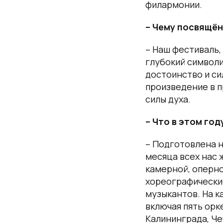
филармонии.
– Чему посвящён
– Наш фестиваль,
глубокий символи
достоинство и си
произведение в п
силы духа.
– Что в этом го
– Подготовлена н
месяца всех нас 
камерной, оперно
хореографические
музыкантов. На к
включая пять орк
Калининграда, Че