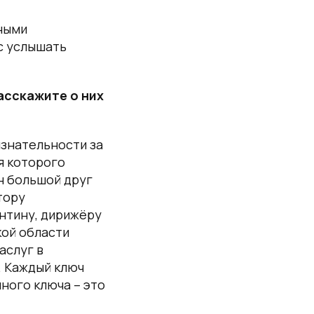
ными
с услышать
асскажите о них
изнательности за
я которого
н большой друг
тору
нтину, дирижёру
ой области
аслуг в
. Каждый ключ
чного ключа – это