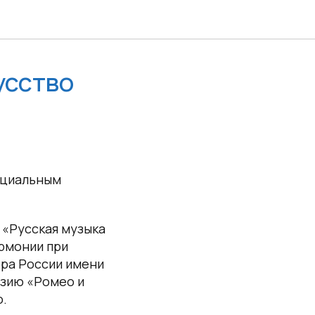
усство
фициальным
 «Русская музыка
рмонии при
ра России имени
азию «Ромео и
о.