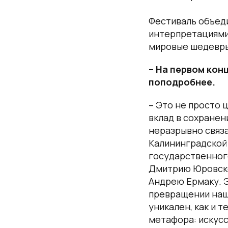
Фестиваль объед
интерпретациями.
мировые шедевры
– На первом кон
поподробнее.
– Это не просто 
вклад в сохранен
неразрывно связа
Калининградской 
государственного
Дмитрию Юровско
Андрею Ермаку. Э
превращении наш
уникален, как и т
метафора: искусс