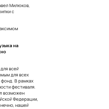
авел Милюков,
рипки с
Максимом
узыка на
жно
 для всей
имым для всех
 фонд. В рамках
ости фестиваля.
ал возможен
йской Федерации,
онечно, нашей