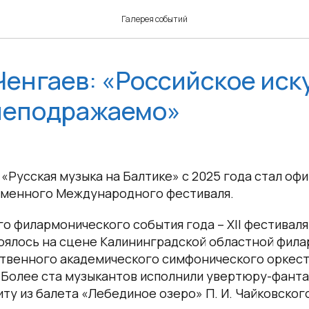
Галерея событий
енгаев: «Российское иск
 неподражаемо»
«Русская музыка на Балтике» с 2025 года стал о
менного Международного фестиваля.
о филармонического события года – XII фестиваля
оялось на сцене Калининградской областной фила
ственного академического симфонического оркест
. Более ста музыкантов исполнили увертюру-фант
ту из балета «Лебединое озеро» П. И. Чайковског