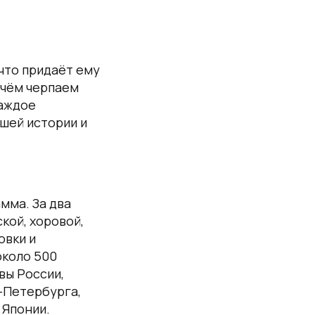
что придаёт ему
в чём черпаем
каждое
шей истории и
мма. За два
кой, хоровой,
овки и
около 500
вы России,
т-Петербурга,
 Японии.