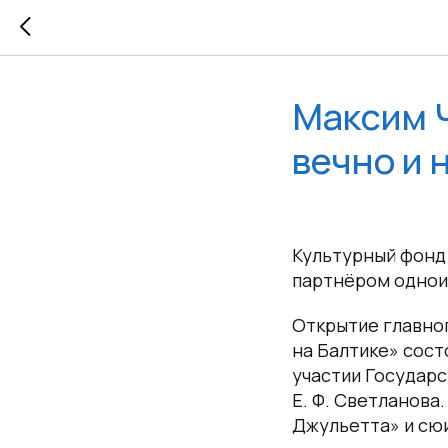
Максим Ч
вечно и
Культурный фонд 
партнёром однои
Открытие главног
на Балтике» сост
участии Государ
Е. Ф. Светланова
Джульетта» и сюи