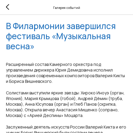
Галерея событий
В Филармонии завершился
фестиваль «Музыкальная
весна»
Расширенный состав Камерного оркестра под
управлением дирижера Юрия Демидовича исполнил
произведения современных композиторов Валерия Кикты
и Бориса Вишневского.
Солистами выступили яркие звезды: Хироко Иноуэ (орган,
Япония), Мария Крымцова (гобой), Андрей Дёмин (труба,
Москва), Анна Юсупова (орган) и Глеб Панов (скрипка,
Москва). Открыла вечер Анастасия Мищенко (сопрано,
Москва) с «Арией Деспины» Моцарта.
Заслуженный деятель искусств России Валерий Кикта и его
ученик Борис Вишневский были гостями вечера.