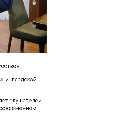
усстве».
лининградской
ляет слушателей
в современном