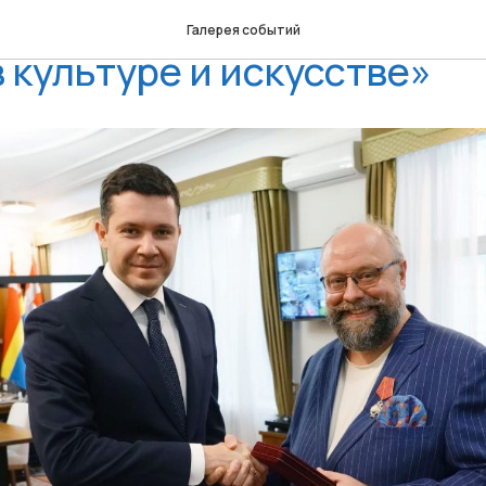
др Гиндин награждён орд
Галерея событий
в культуре и искусстве»