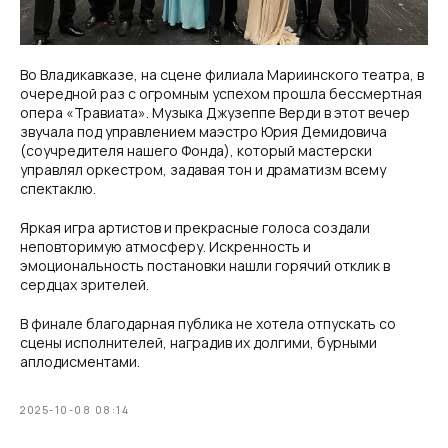
Во Владикавказе, на сцене филиала Мариинского театра, в
очередной раз с огромным успехом прошла бессмертная
опера «Травиата». Музыка Джузеппе Верди в этот вечер
звучала под управлением маэстро Юрия Демидовича
(соучредителя нашего Фонда), который мастерски
управлял оркестром, задавая тон и драматизм всему
спектаклю.
Яркая игра артистов и прекрасные голоса создали
неповторимую атмосферу. Искренность и
эмоциональность постановки нашли горячий отклик в
сердцах зрителей.
В финале благодарная публика не хотела отпускать со
сцены исполнителей, наградив их долгими, бурными
аплодисментами.
2025-10-08 08:14