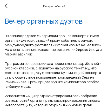
Галерея событий
Вечер органных дуэтов
В Калининградской филармонии прошёл концерт «Вечер
органных дуэтов», ставший ярким событием в рамках
Международного фестиваля «Русская музыка на Балтике».
На сцене выступили известные органистки Хироко Иноуэ и
Мария Гаврилюк.
Программа вечера включала произведения зарубежной и
русской классики, с акцентом на русскую тематику, что
соответствовало духу фестиваля. Кульминацией концерта
стало совместное исполнение произведений Сергея
Рахманинова. Орган придал музыке композитора особую
глубину и мощь.
Исполнительницы продемонстрировали разнообразие
возможностей органа, представив произведения в новых
интерпретациях, которые открыли в них новые грани.