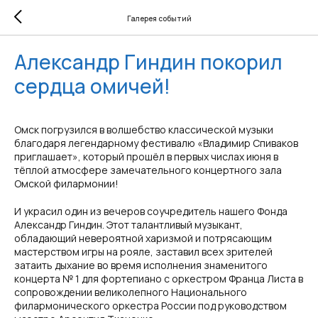
Галерея событий
Александр Гиндин покорил
сердца омичей!
Омск погрузился в волшебство классической музыки
благодаря легендарному фестивалю «Владимир Спиваков
приглашает», который прошёл в первых числах июня в
тёплой атмосфере замечательного концертного зала
Омской филармонии!
И украсил один из вечеров соучредитель нашего Фонда
Александр Гиндин. Этот талантливый музыкант,
обладающий невероятной харизмой и потрясающим
мастерством игры на рояле, заставил всех зрителей
затаить дыхание во время исполнения знаменитого
концерта № 1 для фортепиано с оркестром Франца Листа в
сопровождении великолепного Национального
филармонического оркестра России под руководством