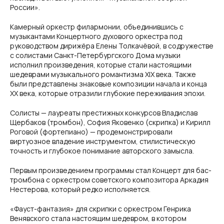
России».
Камерный оркестр филармонии, объединившись с
музыкантами Концертного духового оркестра под
руководством дирижёра Елены Толкачёвой, в содружестве
с солистами Санкт-Петербургского Дома музыки
исполнил произведения, которые стали настоящими
шедеврами музыкального романтизма XIX века. Также
были представлены знаковые композиции начала и конца
XX века, которые отразили глубокие переживания эпохи.
Солисты — лауреаты престижных конкурсов Владислав
Щербаков (тромбон), София Яковенко (скрипка) и Кирилл
Роговой (фортепиано) — продемонстрировали
виртуозное владение инструментом, стилистическую
точность и глубокое понимание авторского замысла.
Первым произведением программы стал Концерт для бас-
тромбона с оркестром советского композитора Аркадия
Нестерова, который редко исполняется.
«Фауст-фантазия» для скрипки с оркестром Генрика
Венявского стала настоящим шедевром, в котором