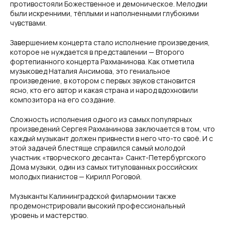
противостояли Божественное и демоническое. Мелодии
были искренними, тёплыми и наполненными глубокими
чувствами.
Завершением концерта стало исполнение произведения,
которое не нуждается в представлении — Второго
фортепианного концерта Рахманинова. Как отметила
музыковед Наталия Ансимова, это гениальное
произведение, в котором с первых звуков становится
ясно, кто его автор и какая страна и народ вдохновили
композитора на его создание.
Сложность исполнения одного из самых популярных
произведений Сергея Рахманинова заключается в том, что
каждый музыкант должен привнести в него что-то своё. И с
этой задачей блестяще справился самый молодой
участник «творческого десанта» Санкт-Петербургского
Дома музыки, один из самых титулованных российских
молодых пианистов — Кирилл Роговой.
Музыканты Калининградской филармонии также
продемонстрировали высокий профессиональный
уровень и мастерство.