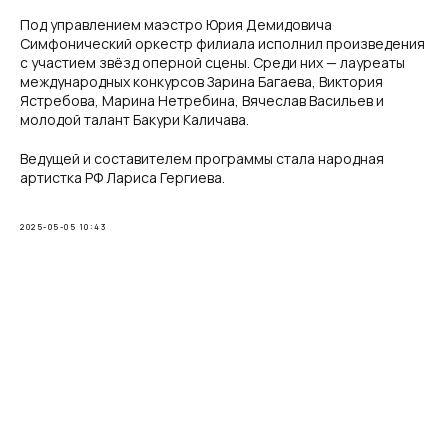
Под управлением маэстро Юрия Демидовича
Симфонический оркестр филиала исполнил произведения
с участием звёзд оперной сцены. Среди них — лауреаты
международных конкурсов Зарина Багаева, Виктория
Ястребова, Марина Нетребина, Вячеслав Васильев и
молодой талант Бакури Каличава.
Ведущей и составителем программы стала народная
артистка РФ Лариса Гергиева.
2025-05-05 10:43