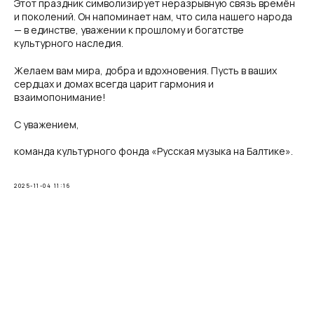
Этот праздник символизирует неразрывную связь времён
и поколений. Он напоминает нам, что сила нашего народа
— в единстве, уважении к прошлому и богатстве
культурного наследия.
Желаем вам мира, добра и вдохновения. Пусть в ваших
сердцах и домах всегда царит гармония и
взаимопонимание!
С уважением,
команда культурного фонда «Русская музыка на Балтике».
2025-11-04 11:16