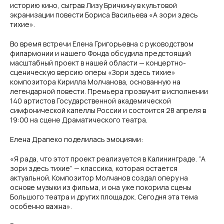
историю кино, сыграв Лизу Бричкину в культовой
экранизации повести Бориса Васильева «А зори здесь
тихие».
Во время встречи Елена Григорьевна с руководством
филармонии и нашего Фонда обсудила предстоящий
масштабный проект в нашей области — концертно-
сценическую версию оперы «Зори здесь тихие»
композитора Кирилла Молчанова, основанную на
легендарной повести. Премьера прозвучит в исполнении
140 артистов Государственной академической
симфонической капеллы России и состоится 28 апреля в
19:00 на сцене Драматического театра.
Елена Драпеко поделилась эмоциями:
«Я рада, что этот проект реализуется в Калининграде. “А
зори здесь тихие” — классика, которая остается
актуальной. Композитор Молчанов создал оперу на
основе музыки из фильма, и она уже покорила сцены
Большого театра и других площадок. Сегодня эта тема
особенно важна».