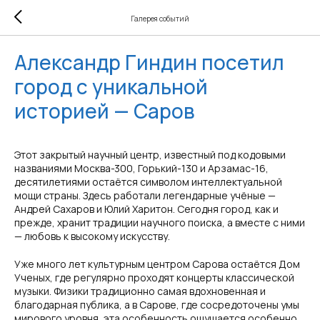
Галерея событий
Александр Гиндин посетил
город с уникальной
историей — Саров
Этот закрытый научный центр, известный под кодовыми
названиями Москва-300, Горький-130 и Арзамас-16,
десятилетиями остаётся символом интеллектуальной
мощи страны. Здесь работали легендарные учёные —
Андрей Сахаров и Юлий Харитон. Сегодня город, как и
прежде, хранит традиции научного поиска, а вместе с ними
— любовь к высокому искусству.
Уже много лет культурным центром Сарова остаётся Дом
Ученых, где регулярно проходят концерты классической
музыки. Физики традиционно самая вдохновенная и
благодарная публика, а в Сарове, где сосредоточены умы
мирового уровня, эта особенность ощущается особенно