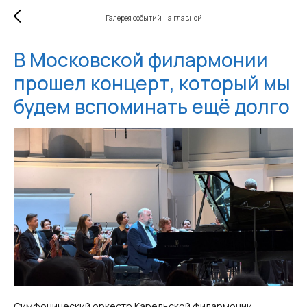
Галерея событий на главной
В Московской филармонии
прошел концерт, который мы
будем вспоминать ещё долго
Симфонический оркестр Карельской филармонии,