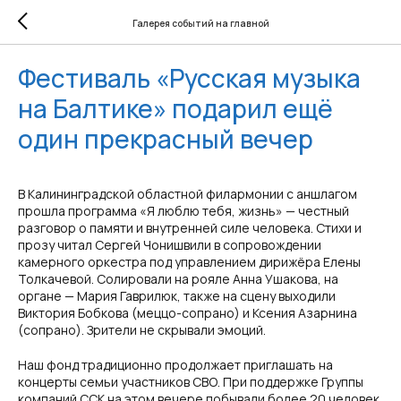
Галерея событий на главной
Фестиваль «Русская музыка
на Балтике» подарил ещё
один прекрасный вечер
В Калининградской областной филармонии с аншлагом
прошла программа «Я люблю тебя, жизнь» — честный
разговор о памяти и внутренней силе человека. Стихи и
прозу читал Сергей Чонишвили в сопровождении
камерного оркестра под управлением дирижёра Елены
Толкачевой. Солировали на рояле Анна Ушакова, на
органе — Мария Гаврилюк, также на сцену выходили
Виктория Бобкова (меццо-сопрано) и Ксения Азарнина
(сопрано). Зрители не скрывали эмоций.
Наш фонд традиционно продолжает приглашать на
концерты семьи участников СВО. При поддержке Группы
компаний ССК на этом вечере побывали более 20 человек.