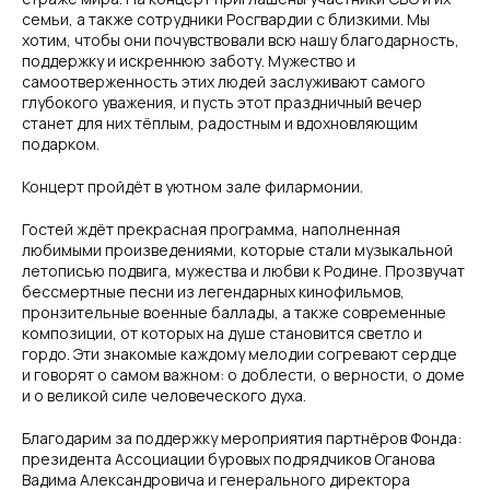
семьи, а также сотрудники Росгвардии с близкими. Мы
хотим, чтобы они почувствовали всю нашу благодарность,
поддержку и искреннюю заботу. Мужество и
самоотверженность этих людей заслуживают самого
глубокого уважения, и пусть этот праздничный вечер
станет для них тёплым, радостным и вдохновляющим
подарком.
Концерт пройдёт в уютном зале филармонии.
Гостей ждёт прекрасная программа, наполненная
любимыми произведениями, которые стали музыкальной
летописью подвига, мужества и любви к Родине. Прозвучат
бессмертные песни из легендарных кинофильмов,
пронзительные военные баллады, а также современные
композиции, от которых на душе становится светло и
гордо. Эти знакомые каждому мелодии согревают сердце
и говорят о самом важном: о доблести, о верности, о доме
и о великой силе человеческого духа.
Благодарим за поддержку мероприятия партнёров Фонда:
президента Ассоциации буровых подрядчиков Оганова
Вадима Александровича и генерального директора