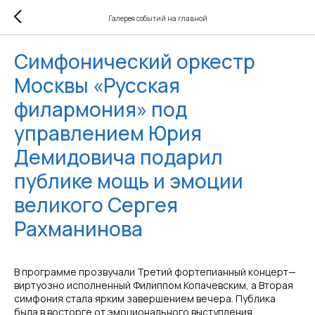
Галерея событий на главной
Симфонический оркестр
Москвы «Русская
филармония» под
управлением Юрия
Демидовича подарил
публике мощь и эмоции
великого Сергея
Рахманинова
В программе прозвучали Третий фортепианный концерт—
виртуозно исполненный Филиппом Копачевским, а Вторая
симфония стала ярким завершением вечера. Публика
была в восторге от эмоционального выступления.