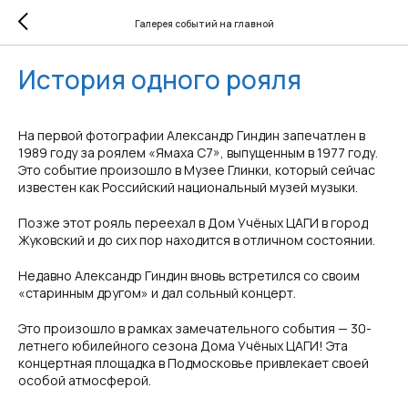
Галерея событий на главной
История одного рояля
На первой фотографии Александр Гиндин запечатлен в
1989 году за роялем «Ямаха С7», выпущенным в 1977 году.
Это событие произошло в Музее Глинки, который сейчас
известен как Российский национальный музей музыки.
Позже этот рояль переехал в Дом Учёных ЦАГИ в город
Жуковский и до сих пор находится в отличном состоянии.
Недавно Александр Гиндин вновь встретился со своим
«старинным другом» и дал сольный концерт.
Это произошло в рамках замечательного события — 30-
летнего юбилейного сезона Дома Учёных ЦАГИ! Эта
концертная площадка в Подмосковье привлекает своей
особой атмосферой.