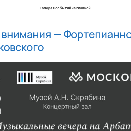
Галерея событий на главной
 внимания — Фортепианно
йковского