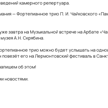
зведений камерного репертуара.
мания — Фортепианное трио П. И. Чайковского «Па
же завтра на Музыкальной встрече на Арбате «Ча
музея А.Н. Скрябина.
ортепианное трио можно будет услышать на одной
 повезёт его на Лермонтовский фестиваль в Санк
напишем об этом!
ми новостями.