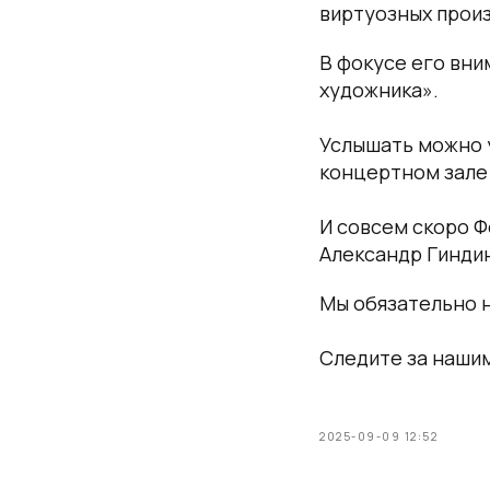
виртуозных прои
В фокусе его вни
художника».
Услышать можно у
концертном зале 
И совсем скоро Ф
Александр Гиндин
Мы обязательно 
Следите за наши
2025-09-09 12:52