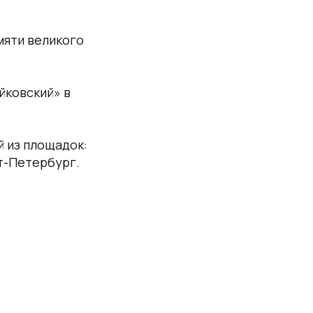
мяти великого
йковский» в
 из площадок:
т-Петербург.