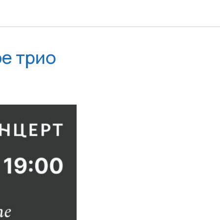
е трио