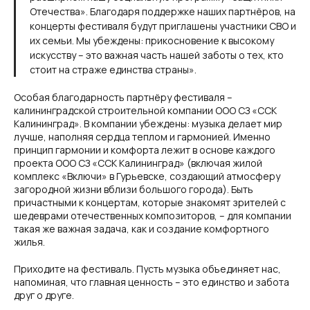
Отечества». Благодаря поддержке наших партнёров, на
концерты фестиваля будут приглашены участники СВО и
их семьи. Мы убеждены: прикосновение к высокому
искусству – это важная часть нашей заботы о тех, кто
стоит на страже единства страны».
Особая благодарность партнёру фестиваля –
калининградской строительной компании ООО СЗ «ССК
Калининград». В компании убеждены: музыка делает мир
лучше, наполняя сердца теплом и гармонией. Именно
принцип гармонии и комфорта лежит в основе каждого
проекта ООО СЗ «ССК Калининград» (включая жилой
комплекс «Включи» в Гурьевске, создающий атмосферу
загородной жизни вблизи большого города). Быть
причастными к концертам, которые знакомят зрителей с
шедеврами отечественных композиторов, – для компании
такая же важная задача, как и создание комфортного
жилья.
Приходите на фестиваль. Пусть музыка объединяет нас,
напоминая, что главная ценность – это единство и забота
друг о друге.