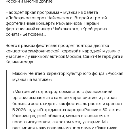
России и многие другие.
Нас ждёт яркая программа – музыка из балета
«Лебединое озеро» Чайковского, Второй и третий
фортепианные концерты Рахманинова, Первый
фортепианный концерт Чайковского, «Крейцерова
соната» Бетховена...
Всего в рамках фестиваля пройдет полтора десятка
концертов симфонической, хоровой и народной музыки с
участием лучших коллективов Москвы, Санкт-Петербурга и
Калининграда.
Максим Ченгаев, директор Культурного фонда «Русская
музыка на Балтике»:
«Мы третий год подряд совместно с филармонией
организовываем это важное мероприятие, и для нас
большая честь видеть, как фестиваль растет и крепнет.
В 2026 году, в Год единства народов России и 80-летия
Калининградской области, музыка становится не
просто искусством, а мостом между людьми. Мы
расширяем нашу социальную программу «Защитники